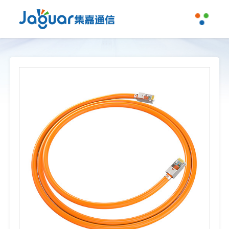
产品中心
关于集嘉
工程案例
数据线缆
>
新闻动态
铜缆布线配件
>
联系我们
光纤光缆
>
光缆布线配件
>
数据中心布线系统
>
弱电智能化线缆
>