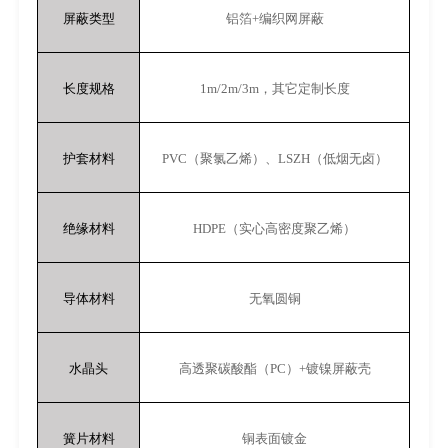
屏蔽类型
铝箔
+
编织网屏蔽
长度规格
1m/2m/3m
，其它定制长度
护套材料
PVC
（聚氯乙烯）、
LSZH
（低烟无卤）
绝缘材料
HDPE
（实心高密度聚乙烯）
导体材料
无氧圆铜
水晶头
高透聚碳酸酯（
PC
）
+
镀镍屏蔽壳
簧片材料
铜表面镀金