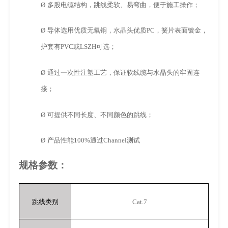
Ø
多股电缆结构，跳线柔软、易弯曲，便于施工操作；
Ø
导体选用优质无氧铜，水晶头优质
PC
，簧片表面镀金，
护套有
PVC
或
LSZH
可选；
Ø
通过一次性注塑工艺，保证软线缆与水晶头的牢固连
接；
Ø
可提供不同长度、不同颜色的跳线；
Ø
产品性能
100%
通过
Channel
测试
规格参数：
跳线类别
Cat.7