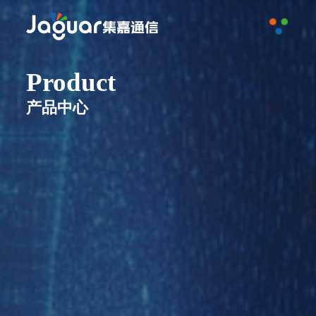
产品中心
关于集嘉
工程案例
新闻动态
>
数据线缆
联系我们
>
铜缆布线配件
>
Product
光纤光缆
>
光缆布线配件
>
数据中心布线系统
产品中心
>
弱电智能化线缆