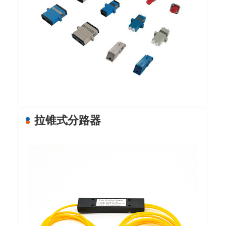
拉锥式分路器